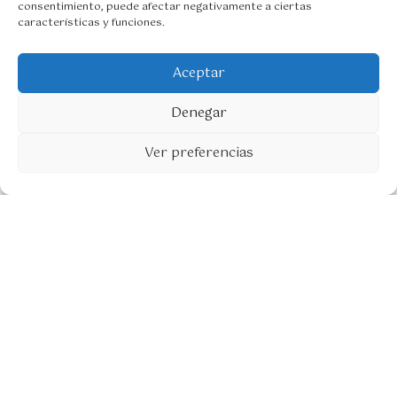
consentimiento, puede afectar negativamente a ciertas
,
€
características y funciones.
0
.
0
€
Aceptar
.
Denegar
1
Ver preferencias
Collar baño oro 18kl piedra semi-
45,95
€
preciosa 7
Añadir al carrito
©2026 Creado por Seredena para Pepabonett