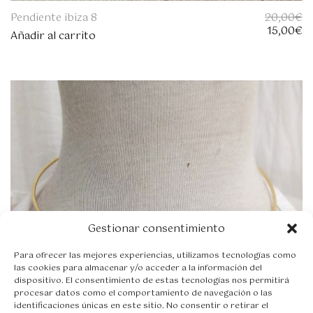
Pendiente ibiza 8
20,00
€
E
E
15,00
€
Añadir al carrito
l
l
p
p
r
r
e
e
c
c
i
i
o
o
o
a
r
c
i
t
g
u
i
a
n
l
a
e
Gestionar consentimiento
l
s
e
:
r
1
Para ofrecer las mejores experiencias, utilizamos tecnologías como
a
5
las cookies para almacenar y/o acceder a la información del
dispositivo. El consentimiento de estas tecnologías nos permitirá
:
,
procesar datos como el comportamiento de navegación o las
2
0
identificaciones únicas en este sitio. No consentir o retirar el
0
0