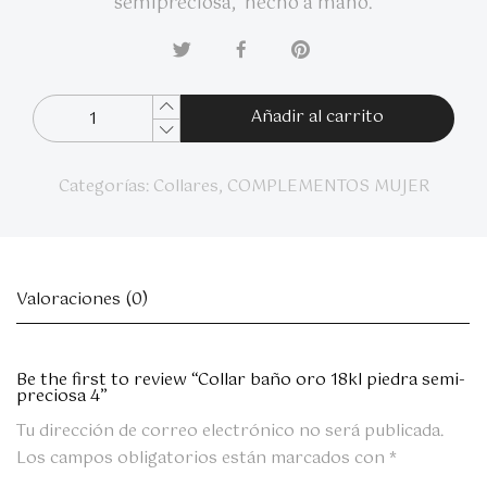
semipreciosa, hecho a mano.
Añadir al carrito
Categorías:
Collares
,
COMPLEMENTOS MUJER
Valoraciones (0)
Be the first to review “Collar baño oro 18kl piedra semi-
preciosa 4”
Tu dirección de correo electrónico no será publicada.
Los campos obligatorios están marcados con
*