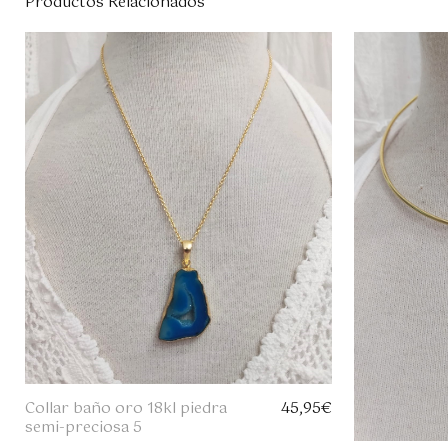
Productos Relacionados
Collar baño oro 18kl piedra
45,95
€
semi-preciosa 5