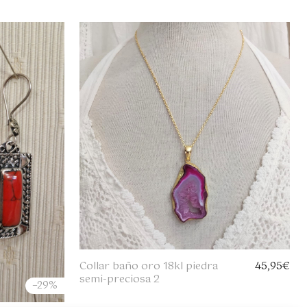
Collar baño oro 18kl piedra
45,95
€
semi-preciosa 2
−29%