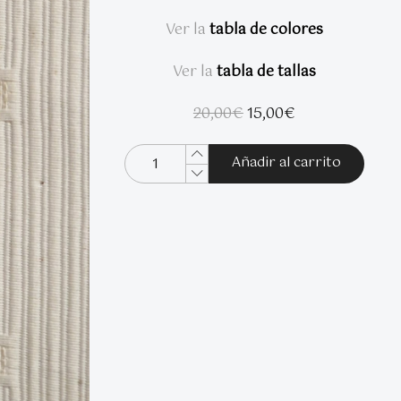
Ver la
tabla de colores
Ver la
tabla de tallas
El
El
20,00
€
15,00
€
precio
precio
original
actual
Añadir al carrito
era:
es:
20,00€.
15,00€.