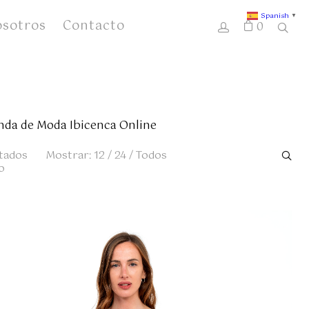
Spanish
▼
osotros
Contacto
0
nda de Moda Ibicenca Online
Ordenado
tados
Mostrar:
12
/
24
/
Todos
por
precio:
alto
a
bajo