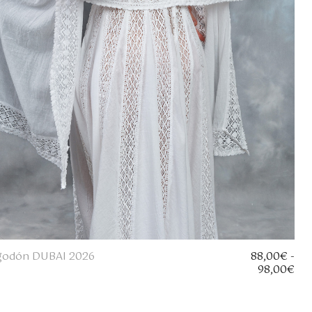
lgodón DUBAI 2026
88,00
€
-
R
98,00
€
a
n
g