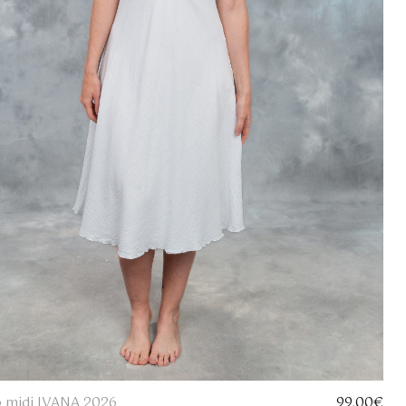
o midi IVANA 2026
99,00
€