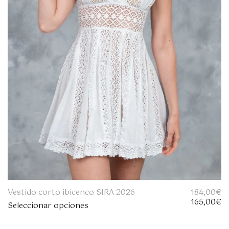
:
5
1
,
8
0
4
0
,
€
0
.
0
€
.
Vestido corto ibicenco SIRA 2026
184,00
€
E
E
165,00
€
Seleccionar opciones
l
l
p
p