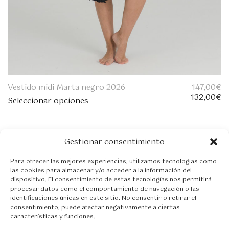
Vestido midi Marta negro 2026
147,00
€
E
E
132,00
€
Seleccionar opciones
l
l
p
p
r
r
e
e
Gestionar consentimiento
c
c
i
i
Para ofrecer las mejores experiencias, utilizamos tecnologías como
o
o
las cookies para almacenar y/o acceder a la información del
o
a
dispositivo. El consentimiento de estas tecnologías nos permitirá
r
c
procesar datos como el comportamiento de navegación o las
i
t
identificaciones únicas en este sitio. No consentir o retirar el
g
u
consentimiento, puede afectar negativamente a ciertas
i
a
características y funciones.
n
l