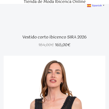
Tienda de Moda Ibicenca Online
Spanish
▼
Vestido corto ibicenco SIRA 2026
El
El
184,00
€
165,00
€
precio
precio
original
actual
era:
es:
184,00€.
165,00€.