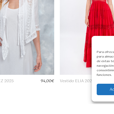
Para ofrece
para almace
de estas t
navegación 
consentimie
funciones.
EZ 2025
94,00
€
Vestido ELIA 2026
A