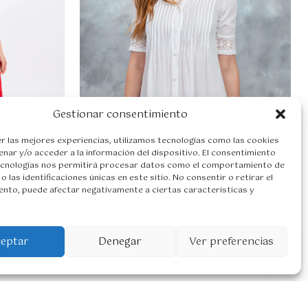
Gestionar consentimiento
r las mejores experiencias, utilizamos tecnologías como las cookies
nar y/o acceder a la información del dispositivo. El consentimiento
ecnologías nos permitirá procesar datos como el comportamiento de
o las identificaciones únicas en este sitio. No consentir o retirar el
nto, puede afectar negativamente a ciertas características y
329,00
€
Vestido corto ELSA 2026
89,95
€
1
E
E
E
E
296,00
€
79,95
€
ceptar
Denegar
Ver preferencias
l
l
l
l
p
p
p
p
r
r
r
r
e
e
e
e
c
c
c
c