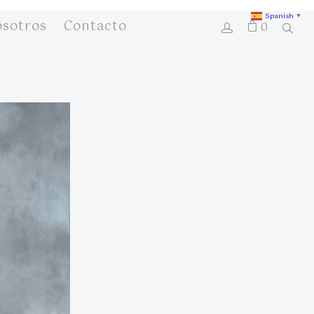
Spanish
▼
osotros
Contacto
0