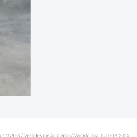
o
/
MUJER
/
Vestidos media pierna
/ Vestido midi JULIETA 2026