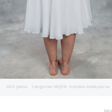
SKU:
julieta
Categorías:
MUJER
,
Vestidos media pierna
Inici