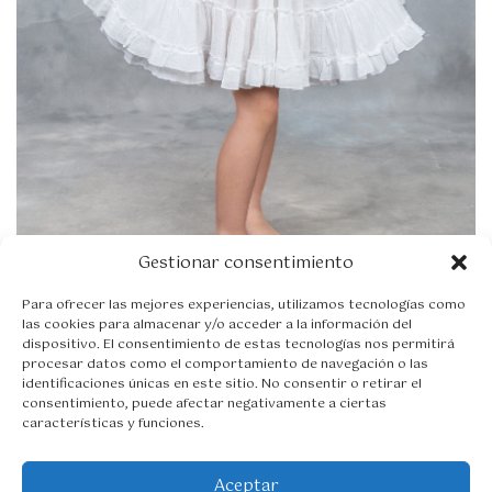
,
9
5
€
h
a
s
t
a
3
8
,
5
Gestionar consentimiento
0
€
Para ofrecer las mejores experiencias, utilizamos tecnologías como
las cookies para almacenar y/o acceder a la información del
Vestido Greta
57,95
€
-
dispositivo. El consentimiento de estas tecnologías nos permitirá
R
68,50
€
procesar datos como el comportamiento de navegación o las
Seleccionar opciones
a
identificaciones únicas en este sitio. No consentir o retirar el
n
consentimiento, puede afectar negativamente a ciertas
g
características y funciones.
o
d
e
Aceptar