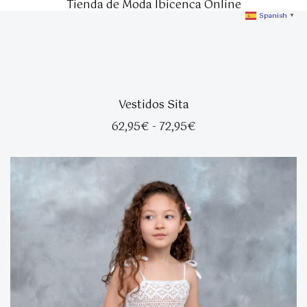
Tienda de Moda Ibicenca Online
Spanish
▼
Vestidos Sita
Rango
62,95
€
-
72,95
€
de
precios:
desde
62,95€
hasta
72,95€