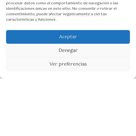
9
procesar datos como el comportamiento de navegación o las
5
identificaciones únicas en este sitio. No consentir o retirar el
€
consentimiento, puede afectar negativamente a ciertas
características y funciones.
Camisa Leo
28,95
€
-
R
34,95
€
Seleccionar opciones
a
Aceptar
n
g
Denegar
o
1
d
e
Ver preferencias
p
r
e
c
i
o
s
:
d
e
s
d