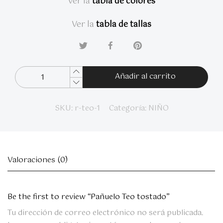
Ver la
tabla de colores
Ver la
tabla de tallas
Añadir al carrito
SKU:
r-teo-1
Categoría:
NIÑO
Valoraciones (0)
Be the first to review “Pañuelo Teo tostado”
Tu dirección de correo electrónico no será publicada.