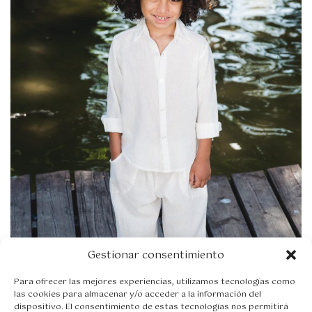
i
o
s
:
d
e
s
d
e
2
7
,
9
5
€
h
a
s
t
Gestionar consentimiento
a
3
Para ofrecer las mejores experiencias, utilizamos tecnologías como
4
las cookies para almacenar y/o acceder a la información del
,
dispositivo. El consentimiento de estas tecnologías nos permitirá