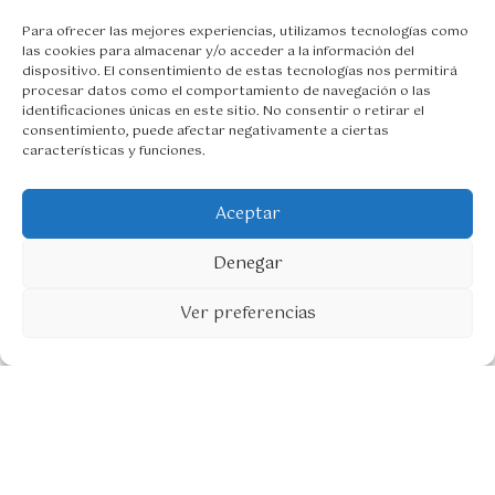
r
c
i
t
Para ofrecer las mejores experiencias, utilizamos tecnologías como
g
u
las cookies para almacenar y/o acceder a la información del
i
a
dispositivo. El consentimiento de estas tecnologías nos permitirá
n
l
procesar datos como el comportamiento de navegación o las
a
e
identificaciones únicas en este sitio. No consentir o retirar el
l
s
consentimiento, puede afectar negativamente a ciertas
e
:
características y funciones.
r
1
a
5
:
,
Aceptar
2
0
0
0
Denegar
,
€
1
0
.
Ver preferencias
0
€
.