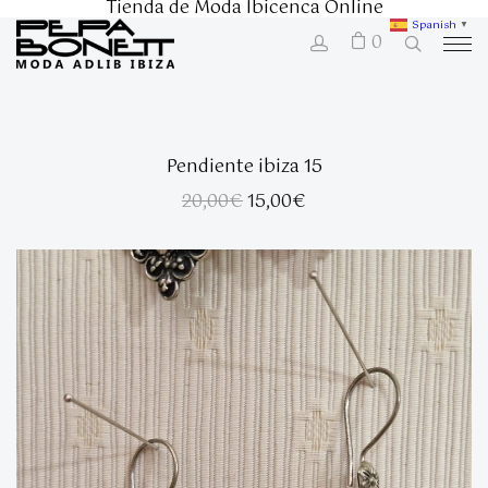
Tienda de Moda Ibicenca Online
Spanish
▼
0
Pendiente ibiza 15
El
El
20,00
€
15,00
€
precio
precio
original
actual
era:
es:
20,00€.
15,00€.