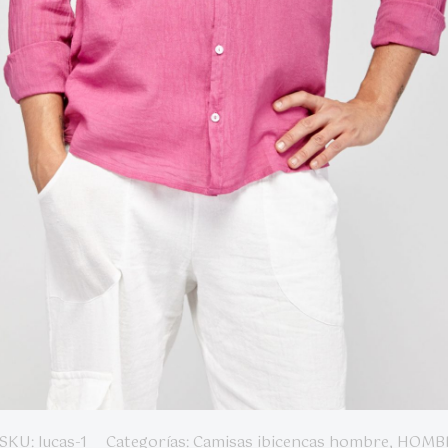
SKU:
lucas-1
Categorías:
Camisas ibicencas hombre
,
HOMB