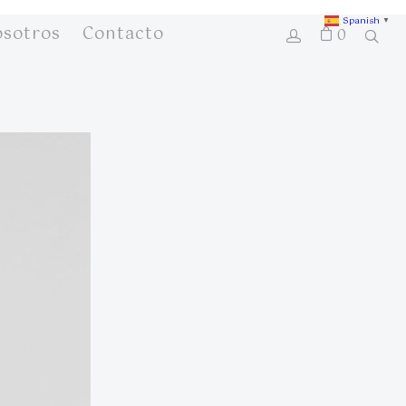
Spanish
▼
osotros
Contacto
0