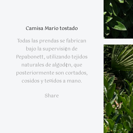
Camisa Mario tostado
Todas las prendas se fabrican
bajo la supervisi¢n de
Pepabonett, utilizando tejidos
naturales de algod¢n, que
posteriormente son cortados,
cosidos y te¤idos a mano.
Share