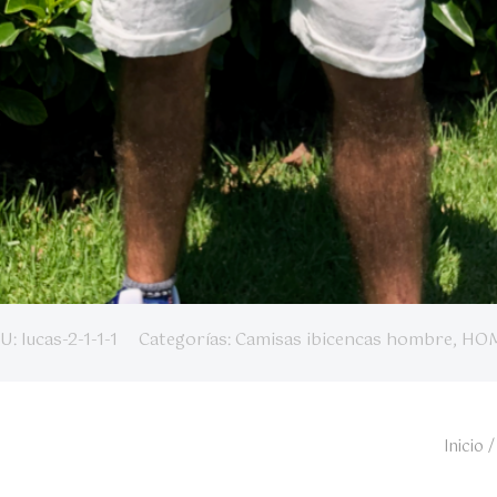
U:
lucas-2-1-1-1
Categorías:
Camisas ibicencas hombre
,
HO
Inicio