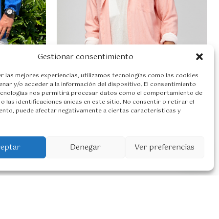
Gestionar consentimiento
r las mejores experiencias, utilizamos tecnologías como las cookies
nar y/o acceder a la información del dispositivo. El consentimiento
ecnologías nos permitirá procesar datos como el comportamiento de
o las identificaciones únicas en este sitio. No consentir o retirar el
nto, puede afectar negativamente a ciertas características y
Camisa Juan conjunto
43,95
€
1
39,95
€
ceptar
Denegar
Ver preferencias