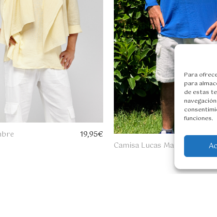
Para ofrece
para almace
de estas t
navegación 
consentimie
funciones.
mbre
19,95
€
Camisa Lucas Mario
A