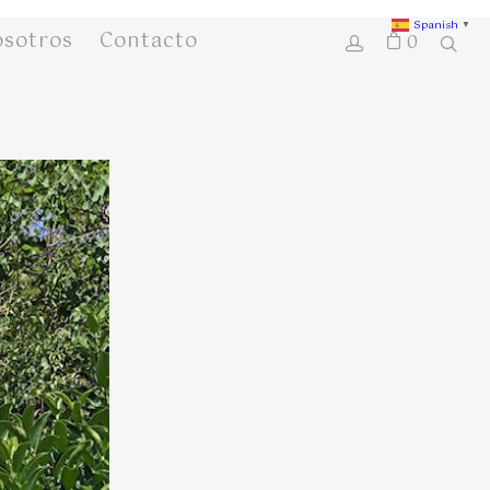
Spanish
▼
osotros
Contacto
0