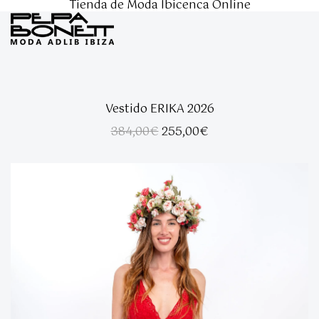
Tienda de Moda Ibicenca Online
Vestido ERIKA 2026
El
El
384,00
€
255,00
€
precio
precio
original
actual
era:
es:
384,00€.
255,00€.