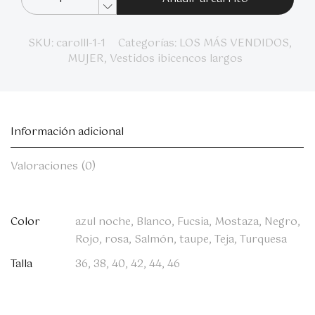
SKU:
carolll-1-1
Categorías:
LOS MÁS VENDIDOS
,
MUJER
,
Vestidos ibicencos largos
Información adicional
Valoraciones (0)
Color
azul noche, Blanco, Fucsia, Mostaza, Negro,
Rojo, rosa, Salmón, taupe, Teja, Turquesa
Talla
36, 38, 40, 42, 44, 46