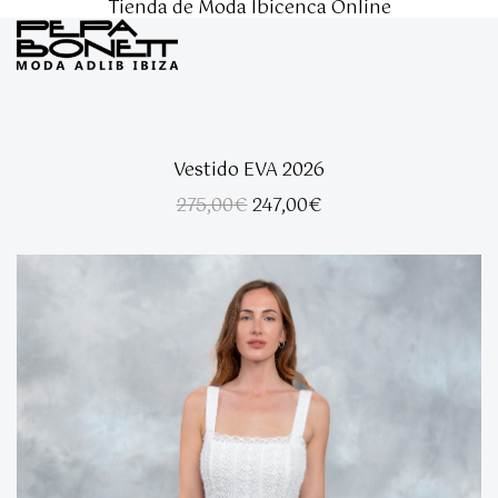
Tienda de Moda Ibicenca Online
Vestido EVA 2026
El
El
275,00
€
247,00
€
precio
precio
original
actual
era:
es:
275,00€.
247,00€.