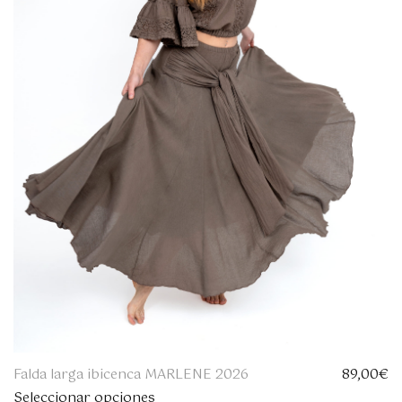
r
2
a
9
:
6
3
,
2
0
9
0
,
€
0
.
0
€
.
Falda larga ibicenca MARLENE 2026
89,00
€
Seleccionar opciones