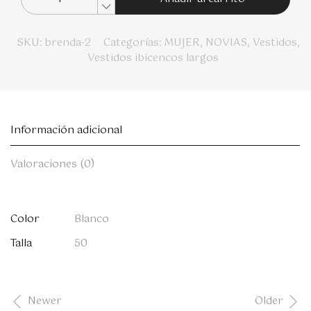
SKU:
brenda-2
Categorías:
MUJER
,
NOVIAS
,
Vestidos
,
Vestidos ibicencos largos
Información adicional
Valoraciones (0)
Color
Blanco
Talla
50
Newer
Older