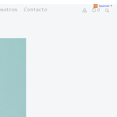
Spanish
▼
osotros
Contacto
0