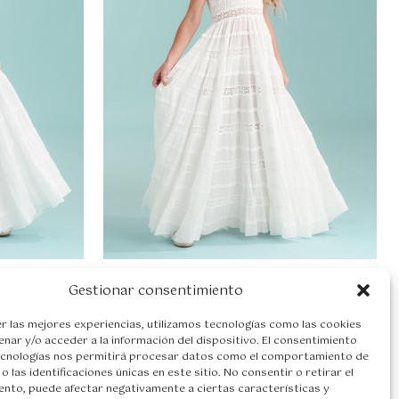
249,50
€
Vestido comunión Ana
287,50
€
Gestionar consentimiento
E
E
197,00
€
l
l
r las mejores experiencias, utilizamos tecnologías como las cookies
p
p
nar y/o acceder a la información del dispositivo. El consentimiento
r
r
ecnologías nos permitirá procesar datos como el comportamiento de
e
e
o las identificaciones únicas en este sitio. No consentir o retirar el
c
c
nto, puede afectar negativamente a ciertas características y
i
i