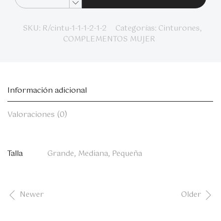
SKU:
R/cintu-1-1-1-2-1-2
Categorías:
Cinturones
,
COMPLEMENTOS MUJER
Información adicional
Valoraciones (0)
Talla
Grande, Mediana, Pequeña
Newer
Older