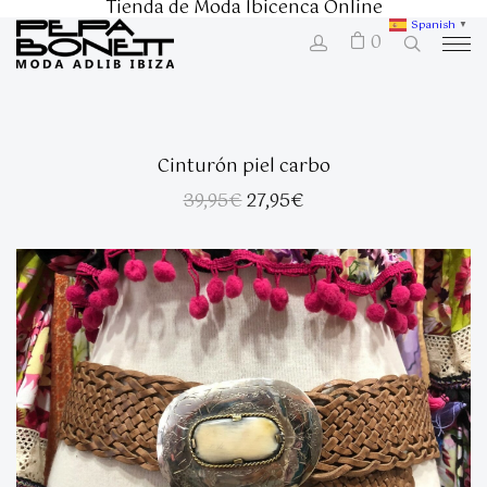
Tienda de Moda Ibicenca Online
Spanish
▼
0
Cinturón piel carbo
El
El
39,95
€
27,95
€
precio
precio
original
actual
era:
es:
39,95€.
27,95€.