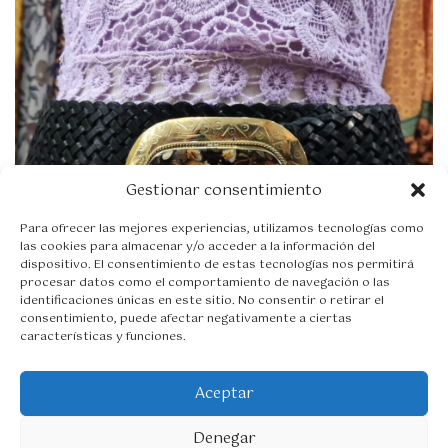
r
c
i
t
g
u
i
a
n
l
a
e
l
s
e
:
r
2
a
7
Gestionar consentimiento
:
,
3
9
9
5
Para ofrecer las mejores experiencias, utilizamos tecnologías como
las cookies para almacenar y/o acceder a la información del
,
€
dispositivo. El consentimiento de estas tecnologías nos permitirá
9
.
procesar datos como el comportamiento de navegación o las
5
identificaciones únicas en este sitio. No consentir o retirar el
€
consentimiento, puede afectar negativamente a ciertas
.
características y funciones.
E
E
Cinturón piel illetas
39,95
€
27,95
€
Aceptar
l
l
Seleccionar opciones
p
p
r
r
Denegar