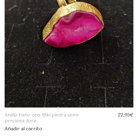
Anillo baño oro 18kl piedra semi-
22,95
€
preciosa doce
Añadir al carrito