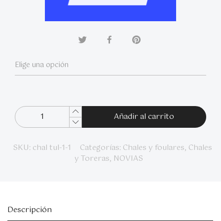
Añadir al carrito
SKU:
chal tul-1-1
Categorías:
Chales y foulares
,
Chales
y Toreras
,
NOVIAS
Descripción