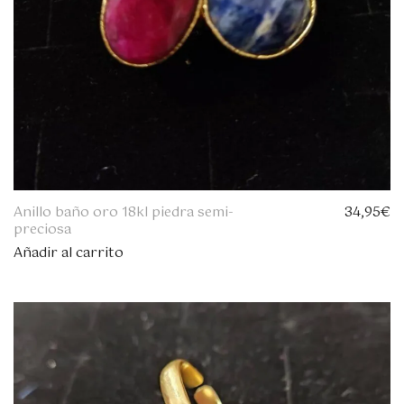
Anillo baño oro 18kl piedra semi-
34,95
€
preciosa
Añadir al carrito