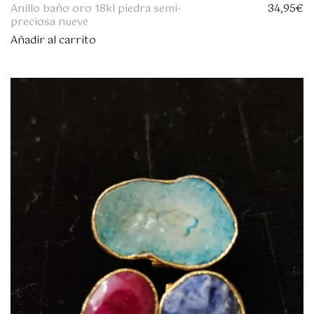
Anillo baño oro 18kl piedra semi-
34,95
€
preciosa nueve
Añadir al carrito