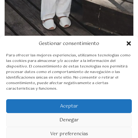
t
a
3
4
,
9
5
€
Gestionar consentimiento
Camisa Daniel azul
27,95
€
-
Para ofrecer las mejores experiencias, utilizamos tecnologías como
R
34,95
€
Seleccionar opciones
las cookies para almacenar y/o acceder a la información del
a
dispositivo. El consentimiento de estas tecnologías nos permitirá
n
procesar datos como el comportamiento de navegación o las
g
identificaciones únicas en este sitio. No consentir o retirar el
o
consentimiento, puede afectar negativamente a ciertas
d
características y funciones.
e
p
r
Aceptar
©2026 Creado por Seredena para Pepabonett
e
c
Denegar
i
1
o
Ver preferencias
s