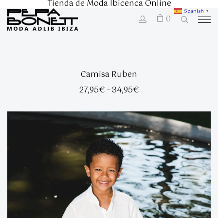
Tienda de Moda Ibicenca Online
Spanish
▼
0
Camisa Ruben
Rango
27,95
€
-
34,95
€
de
precios:
desde
27,95€
hasta
34,95€