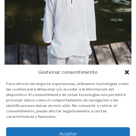
d
e
s
d
e
2
7
,
9
5
€
h
a
Gestionar consentimiento
s
t
Para ofrecer las mejores experiencias, utilizamos tecnologías como
a
las cookies para almacenar y/o acceder a la información del
3
dispositivo. El consentimiento de estas tecnologías nos permitirá
4
procesar datos como el comportamiento de navegación o las
,
identificaciones únicas en este sitio. No consentir o retirar el
9
consentimiento, puede afectar negativamente a ciertas
5
características y funciones.
€
Aceptar
Camisa Luis
26,95
€
-