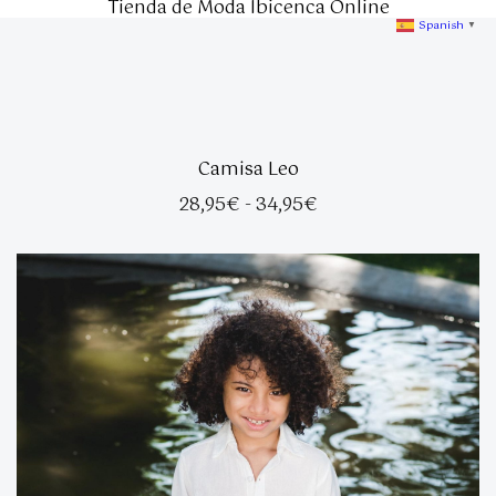
Tienda de Moda Ibicenca Online
Spanish
▼
Camisa Leo
Rango
28,95
€
-
34,95
€
de
precios:
desde
28,95€
hasta
34,95€