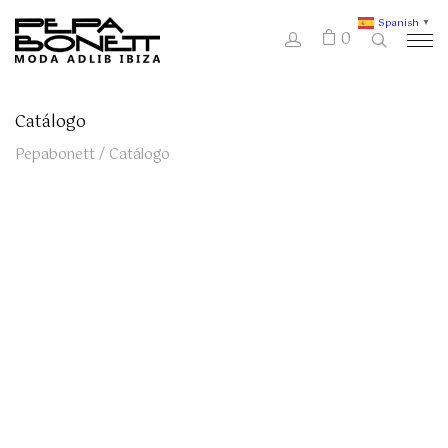
Spanish
▼
0
Catálogo
Pepabonett
/
Catálogo