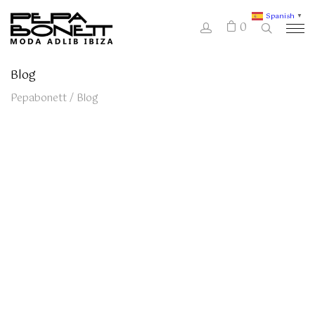
Spanish
▼
0
Blog
Pepabonett
/
Blog